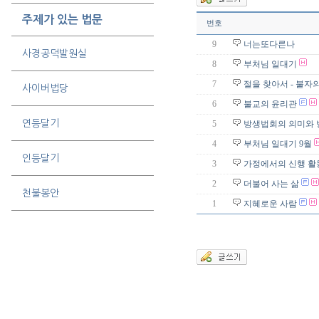
주제가 있는 법문
번호
9
너는또다른나
사경공덕발원실
8
부처님 일대기
7
절을 찾아서 - 불자
사이버법당
6
불교의 윤리관
연등달기
5
방생법회의 의미와 
4
부처님 일대기 9월
인등달기
3
가정에서의 신행 활
2
더불어 사는 삶
천불봉안
1
지혜로운 사람