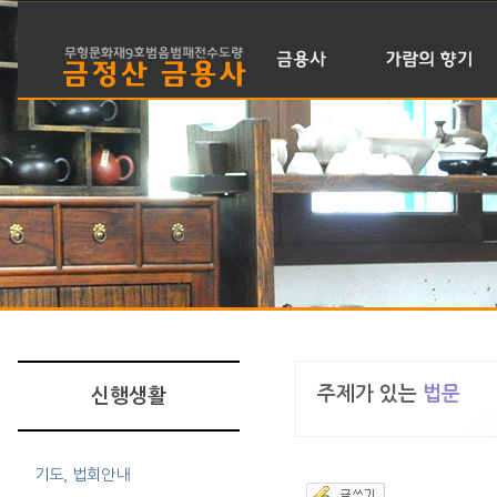
금용사 소개
가람전경
주지스님 인사말
대웅전
금용사 이력
관음전
신도회 소개
산신각
월간 바라밀
삼성각(용왕당)
불사안내
다실
찾아오시는 길
주제가 있는
법문
신행생활
기도, 법회안내